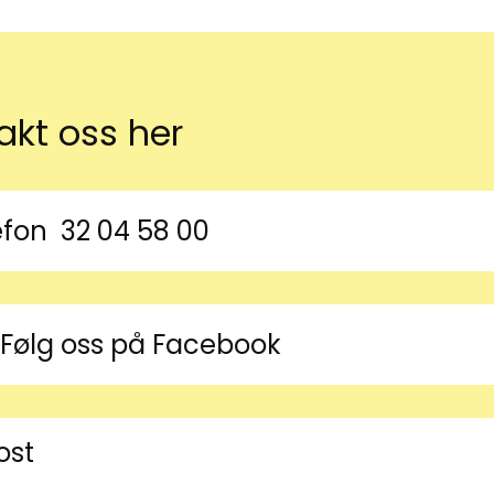
akt oss her
efon
32 04 58 00
 symbol
Følg oss på Facebook
ost