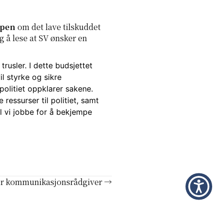
mpen
om det lave tilskuddet
ig å lese at SV ønsker en
usler. I dette budsjettet
l styrke og sikre
politiet oppklarer sakene.
ressurser til politiet, samt
l v
i jobbe for å bekjempe
er kommunikasjonsrådgiver →