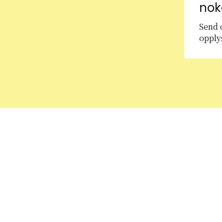
no
Send o
opply