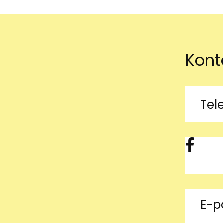
Kont
Tel
Facebook
E-p