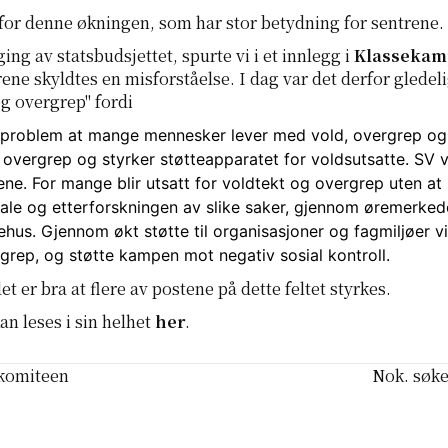
for denne økningen, som har stor betydning for sentrene.
ng av statsbudsjettet, spurte vi i et innlegg i
Klasseka
rene skyldtes en misforståelse. I dag var det derfor gledel
g overgrep" fordi
sproblem at mange mennesker lever med vold, overgrep og tr
 overgrep og styrker støtteapparatet for voldsutsatte. SV vi
rene.
For mange blir utsatt for voldtekt og overgrep uten at 
̊tale og etterforskningen av slike
saker, gjennom øremerkede 
hus. Gjennom økt støtte til organisasjoner og fagmiljøer vi
rgrep, og støtte kampen mot negativ sosial kontroll.
det er bra at flere av postene på dette feltet styrkes.
an leses i sin helhet
her
.
rkomiteen
Nok. søk