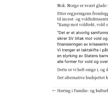
Nok. Norge er svært glade 
Etter regjeringens fremleggi
til incest- og voldtektssent
"Kamp mot voldtekt, vold o
"
Det er et alvorlig samfunn
sikrer SV tiltak mot vold og
finansieringen av krisesent
Vi trenger et taktskifte i pa
en styrking av Statens barne
alle former for vold og ove
Dette er vi helt enige i, og 
Det alternative budsjettet k
Posts
← Høring i Familie- og kultu
navigation