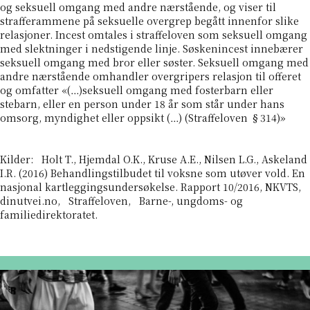
og seksuell omgang med andre nærstående, og viser til
strafferammene på seksuelle overgrep begått innenfor slike
relasjoner. Incest omtales i straffeloven som seksuell omgang
med slektninger i nedstigende linje. Søskenincest innebærer
seksuell omgang med bror eller søster. Seksuell omgang med
andre nærstående omhandler overgripers relasjon til offeret
og omfatter «(…)seksuell omgang med fosterbarn eller
stebarn, eller en person under 18 år som står under hans
omsorg, myndighet eller oppsikt (…) (Straffeloven §314)»
Kilder: Holt T., Hjemdal O.K., Kruse A.E., Nilsen L.G., Askeland
I.R. (2016) Behandlingstilbudet til voksne som utøver vold. En
nasjonal kartleggingsundersøkelse. Rapport 10/2016, NKVTS,
dinutvei.no, Straffeloven, Barne-, ungdoms- og
familiedirektoratet.