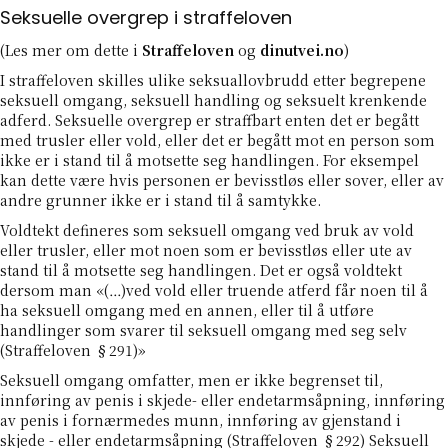
Seksuelle overgrep i straffeloven
(Les mer om dette i
Straffeloven
og
dinutvei.no
)
I straffeloven skilles ulike seksuallovbrudd etter begrepene
seksuell omgang, seksuell handling og seksuelt krenkende
adferd. Seksuelle overgrep er straffbart enten det er begått
med trusler eller vold, eller det er begått mot en person som
ikke er i stand til å motsette seg handlingen. For eksempel
kan dette være hvis personen er bevisstløs eller sover, eller av
andre grunner ikke er i stand til å samtykke.
Voldtekt defineres som seksuell omgang ved bruk av vold
eller trusler, eller mot noen som er bevisstløs eller ute av
stand til å motsette seg handlingen. Det er også voldtekt
dersom man «(…)ved vold eller truende atferd får noen til å
ha seksuell omgang med en annen, eller til å utføre
handlinger som svarer til seksuell omgang med seg selv
(Straffeloven §291)»
Seksuell omgang omfatter, men er ikke begrenset til,
innføring av penis i skjede- eller endetarmsåpning, innføring
av penis i fornærmedes munn, innføring av gjenstand i
skjede - eller endetarmsåpning (Straffeloven §292) Seksuell