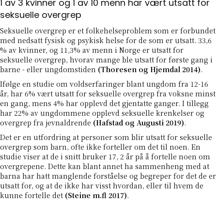
1 av 3 kvinner og 1 av 10 menn har vært utsatt for
seksuelle overgrep
Seksuelle overgrep er et folkehelseproblem som er forbundet
med nedsatt fysisk og psykisk helse for de som er utsatt. 33,6
% av kvinner, og 11,3% av menn i Norge er utsatt for
seksuelle overgrep, hvorav mange ble utsatt for første gang i
barne - eller ungdomstiden
(Thoresen og Hjemdal 2014)
.
Ifølge en studie om voldserfaringer blant ungdom fra 12-16
år, har 6% vært utsatt for seksuelle overgrep fra voksne minst
en gang, mens 4% har opplevd det gjentatte ganger. I tillegg
har 22% av ungdommene opplevd seksuelle krenkelser og
overgrep fra jevnaldrende
(Hafstad og Augusti 2019)
.
Det er en utfordring at personer som blir utsatt for seksuelle
overgrep som barn, ofte ikke forteller om det til noen. En
studie viser at de i snitt bruker 17, 2 år på å fortelle noen om
overgrepene. Dette kan blant annet ha sammenheng med at
barna har hatt manglende forståelse og begreper for det de er
utsatt for, og at de ikke har visst hvordan, eller til hvem de
kunne fortelle det
(Steine m.fl 2017)
.