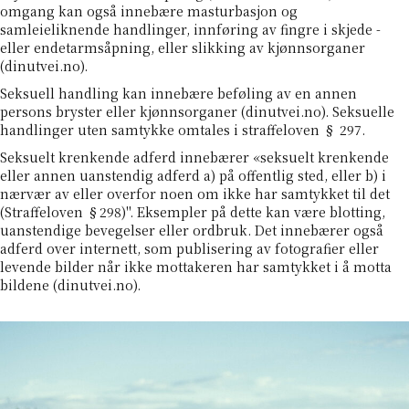
omgang kan også innebære masturbasjon og
samleieliknende handlinger, innføring av fingre i skjede -
eller endetarmsåpning, eller slikking av kjønnsorganer
(
dinutvei.no
).
Seksuell handling kan innebære beføling av en annen
persons bryster eller kjønnsorganer (
dinutvei.no
). Seksuelle
handlinger uten samtykke omtales i straffeloven § 297.
Seksuelt krenkende adferd innebærer «seksuelt krenkende
eller annen uanstendig adferd a) på offentlig sted, eller b) i
nærvær av eller overfor noen om ikke har samtykket til det
(Straffeloven §298)". Eksempler på dette kan være blotting,
uanstendige bevegelser eller ordbruk. Det innebærer også
adferd over internett, som publisering av fotografier eller
levende bilder når ikke mottakeren har samtykket i å motta
bildene (
dinutvei.no
).