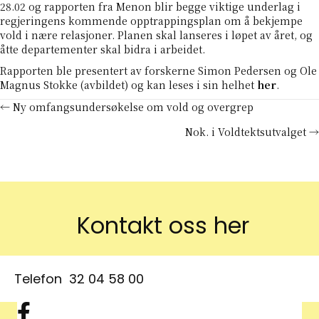
28.02 og rapporten fra Menon blir begge viktige underlag i
regjeringens kommende opptrappingsplan om å bekjempe
vold i nære relasjoner. Planen skal lanseres i løpet av året, og
åtte departementer skal bidra i arbeidet.
Rapporten ble presentert av forskerne Simon Pedersen og Ole
Magnus Stokke (avbildet) og kan leses i sin helhet
her
.
Posts
← Ny omfangsundersøkelse om vold og overgrep
Nok. i Voldtektsutvalget →
navigation
Kontakt oss her
Telefon
32 04 58 00
Facebook symbol