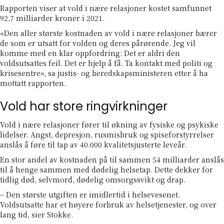
Rapporten viser at vold i nære relasjoner kostet samfunnet
92,7 milliarder kroner i 2021.
«Den aller største kostnaden av vold i nære relasjoner bærer
de som er utsatt for volden og deres pårørende. Jeg vil
komme med en klar oppfordring: Det er aldri den
voldsutsattes feil. Det er hjelp å få. Ta kontakt med politi og
krisesentre», sa justis- og beredskapsministeren etter å ha
mottatt rapporten.
Vold har store ringvirkninger
Vold i nære relasjoner fører til økning av fysiske og psykiske
lidelser. Angst, depresjon, rusmisbruk og spiseforstyrrelser
anslås å føre til tap av 40.000 kvalitetsjusterte leveår.
En stor andel av kostnaden på til sammen 54 milliarder anslås
til å henge sammen med dødelig helsetap. Dette dekker for
tidlig død, selvmord, dødelig omsorgssvikt og drap.
– Den største utgiften er imidlertid i helsevesenet.
Voldsutsatte har et høyere forbruk av helsetjenester, og over
lang tid, sier Stokke.