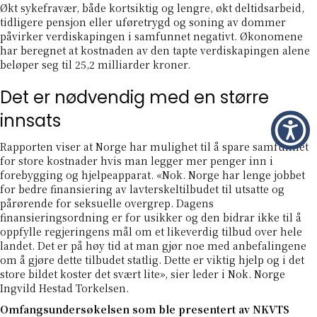
Økt sykefravær, både kortsiktig og lengre, økt deltidsarbeid,
tidligere pensjon eller uføretrygd og soning av dommer
påvirker verdiskapingen i samfunnet negativt. Økonomene
har beregnet at kostnaden av den tapte verdiskapingen alene
beløper seg til 25,2 milliarder kroner.
Det er nødvendig med en større
innsats
Rapporten viser at Norge har mulighet til å spare samfunnet
for store kostnader hvis man legger mer penger inn i
forebygging og hjelpeapparat. «Nok. Norge har lenge jobbet
for bedre finansiering av lavterskeltilbudet til utsatte og
pårørende for seksuelle overgrep. Dagens
finansieringsordning er for usikker og den bidrar ikke til å
oppfylle regjeringens mål om et likeverdig tilbud over hele
landet. Det er på høy tid at man gjør noe med anbefalingene
om å gjøre dette tilbudet statlig. Dette er viktig hjelp og i det
store bildet koster det svært lite», sier leder i Nok. Norge
Ingvild Hestad Torkelsen.
Omfangsundersøkelsen som ble presentert av NKVTS