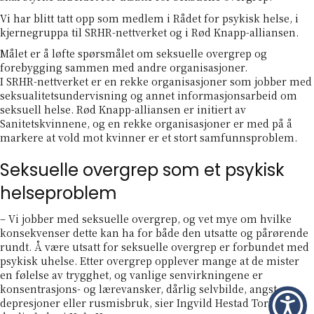
Vi har blitt tatt opp som medlem i Rådet for psykisk helse, i
kjernegruppa til SRHR-nettverket og i Rød Knapp-alliansen.
Målet er å løfte spørsmålet om seksuelle overgrep og
forebygging sammen med andre organisasjoner.
I
SRHR-nettverket
er en rekke organisasjoner som jobber med
seksualitetsundervisning og annet informasjonsarbeid om
seksuell helse.
Rød Knapp-alliansen
er initiert av
Sanitetskvinnene, og en rekke organisasjoner er med på å
markere at vold mot kvinner er et stort samfunnsproblem.
Seksuelle overgrep som et psykisk
helseproblem
– Vi jobber med seksuelle overgrep, og vet mye om hvilke
konsekvenser dette kan ha for både den utsatte og pårørende
rundt. Å være utsatt for seksuelle overgrep er forbundet med
psykisk uhelse. Etter overgrep opplever mange at de mister
en følelse av trygghet, og vanlige senvirkningene er
konsentrasjons- og lærevansker, dårlig selvbilde, angst,
depresjoner eller rusmisbruk, sier Ingvild Hestad Torkelsen,