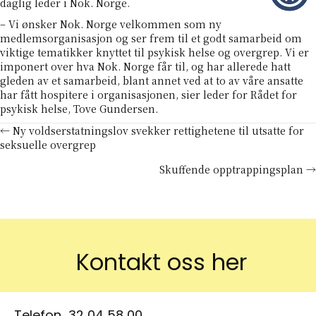
daglig leder i Nok. Norge.
– Vi ønsker Nok. Norge velkommen som ny
medlemsorganisasjon og ser frem til et godt samarbeid om
viktige tematikker knyttet til psykisk helse og overgrep. Vi er
imponert over hva Nok. Norge får til, og har allerede hatt
gleden av et samarbeid, blant annet ved at to av våre ansatte
har fått hospitere i organisasjonen, sier leder for Rådet for
psykisk helse, Tove Gundersen.
Posts
← Ny voldserstatningslov svekker rettighetene til utsatte for
seksuelle overgrep
navigation
Skuffende opptrappingsplan →
Kontakt oss her
Telefon
32 04 58 00