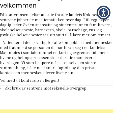
velkommen
På konferansen deltar ansatte fra alle landets Nok.-sentre. På
sentrene jobber de med tematikken hver dag. I tillegg håper
daglig leder Øvden at ansatte og studenter innen familievern,
skolehelsetjeneste, barnevern, skole, barnehage, rus- og
psykiske helsetjenester ser sitt snitt til å lære mer om temaet.
– Vi tenker at det er viktig for alle som jobber med mennesker
med traumer å se personen de har foran seg i en kontekst.
Man møtes i samtalerommet en kort og avgrenset tid, mens
livene og helingsprosessen skjer der ute man lever i
hverdagen. Vi som hjelpere må se oss selv i en større
sammenheng, både med andre fagfolk og den private
konteksten menneskene lever livene sine i.
Vel møtt til konferanse i Bergen!
Posts
← Økt bruk av sentrene mot seksuelle overgrep
navigation