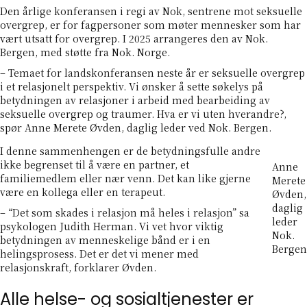
Den årlige konferansen i regi av Nok, sentrene mot seksuelle
overgrep, er for fagpersoner som møter mennesker som har
vært utsatt for overgrep. I 2025 arrangeres den av Nok.
Bergen, med støtte fra Nok. Norge.
– Temaet for landskonferansen neste år er seksuelle overgrep
i et relasjonelt perspektiv. Vi ønsker å sette søkelys på
betydningen av relasjoner i arbeid med bearbeiding av
seksuelle overgrep og traumer. Hva er vi uten hverandre?,
spør Anne Merete Øvden, daglig leder ved Nok. Bergen.
I denne sammenhengen er de betydningsfulle andre
ikke begrenset til å være en partner, et
Anne
familiemedlem eller nær venn. Det kan like gjerne
Merete
være en kollega eller en terapeut.
Øvden,
daglig
– “Det som skades i relasjon må heles i relasjon” sa
leder
psykologen Judith Herman. Vi vet hvor viktig
Nok.
betydningen av menneskelige bånd er i en
Bergen
helingsprosess. Det er det vi mener med
relasjonskraft, forklarer Øvden.
Alle helse- og sosialtjenester er