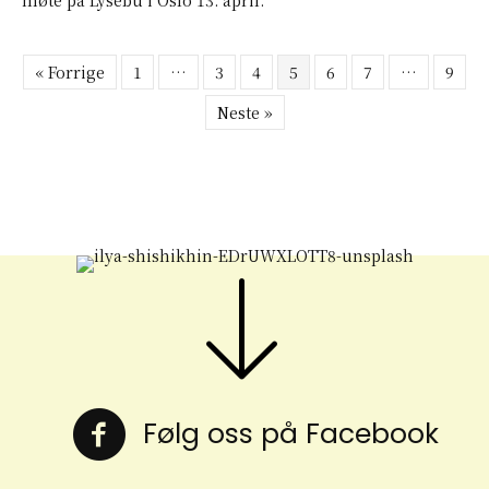
« Forrige
1
…
3
4
5
6
7
…
9
Neste »
Følg oss på Facebook
Følg oss på Facebook