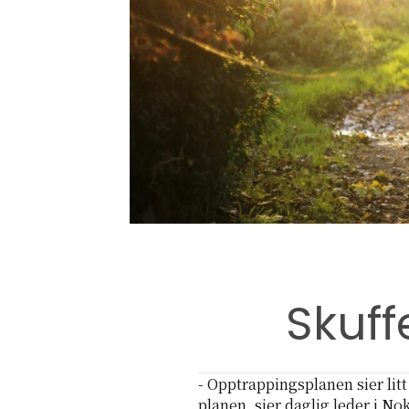
Skuf
- Opptrappingsplanen sier li
planen, sier daglig leder i N