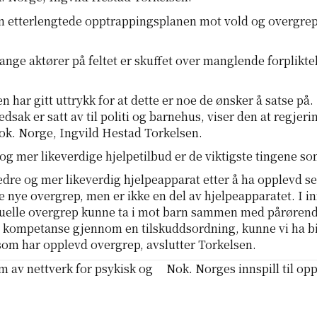
 etterlengtede opptrappingsplanen mot vold og overgrep
ge aktører på feltet er skuffet over manglende forpliktel
gen har gitt uttrykk for at dette er noe de ønsker å satse 
edsak er satt av til politi og barnehus, viser den at regjer
i Nok. Norge, Ingvild Hestad Torkelsen.
 mer likeverdige hjelpetilbud er de viktigste tingene so
edre og mer likeverdig hjelpeapparat etter å ha opplevd se
re nye overgrep, men er ikke en del av hjelpeapparatet. I i
ksuelle overgrep kunne ta i mot barn sammen med pårørende
 kompetanse gjennom en tilskuddsordning, kunne vi ha bid
 som har opplevd overgrep, avslutter Torkelsen.
m av nettverk for psykisk og
Nok. Norges innspill til o