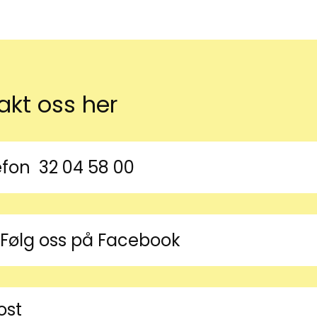
akt oss her
efon
32 04 58 00
 symbol
Følg oss på Facebook
ost