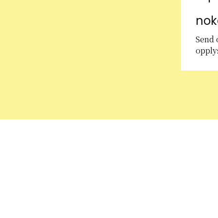
no
Send o
opply