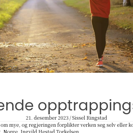
fende opptrapping
21. desember 2023
/
Sissel Ringstad
tt om mye, og regjeringen forplikter verken seg selv ell
ok. Norge, Ingvild Hestad Torkelsen.