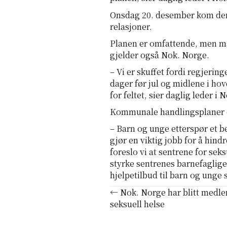
Onsdag 20. desember kom den
relasjoner.
Planen er omfattende, men man
gjelder også Nok. Norge.
– Vi er skuffet fordi regjerin
dager før jul og midlene i hov
for feltet, sier daglig leder 
Kommunale handlingsplaner og
– Barn og unge etterspør et b
gjør en viktig jobb for å hind
foreslo vi at sentrene for se
styrke sentrenes barnefaglige
hjelpetilbud til barn og unge
Posts
← Nok. Norge har blitt medle
seksuell helse